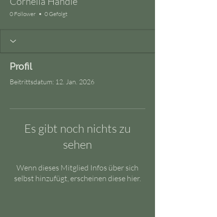
Cornelia Handle
0 Follower
0 Gefolgt
Profil
Beitrittsdatum: 12. Jan. 2026
Es gibt noch nichts zu
sehen
Wenn dieses Mitglied Infos über sich
selbst hinzufügt, erscheinen diese hier.