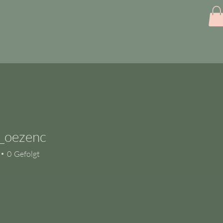
a_oezenc
ezenc
0
Gefolgt