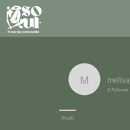
melis
melisa_o
0
Follower
Profil