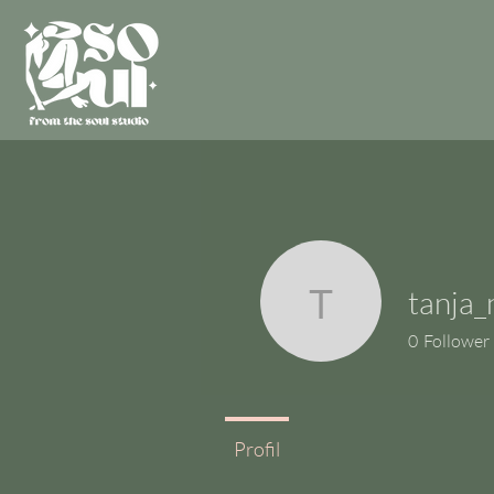
tanja_
tanja_nag
0
Follower
Profil