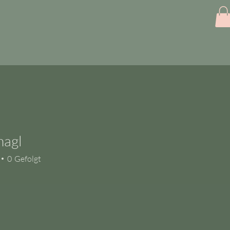
nagl
l
0
Gefolgt